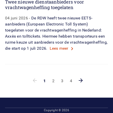
Twee nieuwe dienstaanbieders voor
vrachtwagenheffing toegelaten
04 juni 2026
De RDW heeft twee nieuwe EETS-
aanbieders (European Electronic Toll System)
toegelaten voor de vrachtwagenheffing in Nederland:
Axxès en tolltickets. Hiermee hebben transporteurs een
ruime keuze uit aanbieders voor de vrachtwagenheffing,
die start op 1 juli 2026.
Lees meer
De huidige pagina is pagina nummer
1
Ga naar pagina nummer
2
Ga naar pagina nummer
3
Ga naar pagina numme
4
Ga naar de volg
Footer
Copyright © 2026