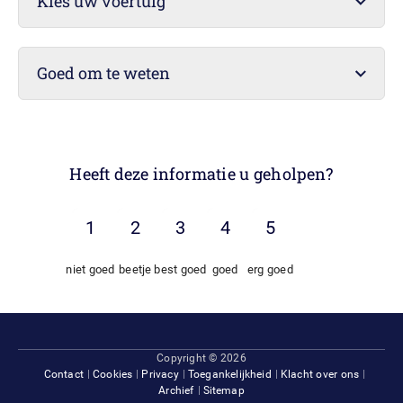
Kies uw voertuig
Goed om te weten
Heeft deze informatie u geholpen?
niet goed
beetje
best goed
goed
erg goed
Footer
Copyright © 2026
Contact
Cookies
Privacy
Toegankelijkheid
Klacht over ons
Archief
Sitemap