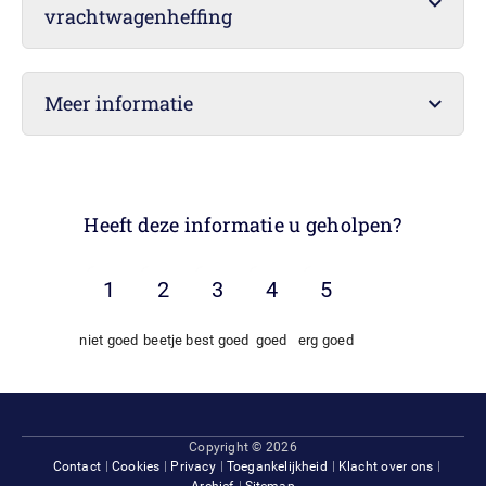
vrachtwagenheffing
Meer informatie
Heeft deze informatie u geholpen?
niet goed
beetje
best goed
goed
erg goed
Footer
Copyright © 2026
Contact
Cookies
Privacy
Toegankelijkheid
Klacht over ons