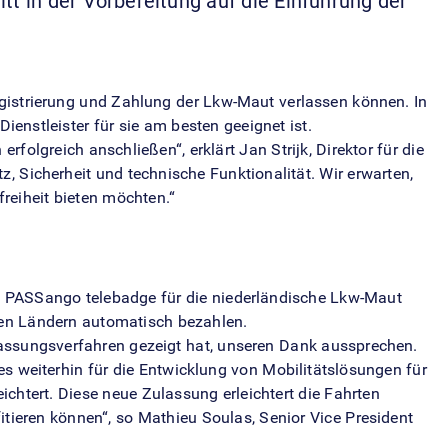
itt in der Vorbereitung auf die Einführung der
egistrierung und Zahlung der Lkw-Maut verlassen können. In
enstleister für sie am besten geeignet ist.
folgreich anschließen“, erklärt Jan Strijk, Direktor für die
, Sicherheit und technische Funktionalität. Wir erwarten,
freiheit bieten möchten.“
as PASSango telebadge für die niederländische Lkw-Maut
hen Ländern automatisch bezahlen.
lassungsverfahren gezeigt hat, unseren Dank aussprechen.
es weiterhin für die Entwicklung von Mobilitätslösungen für
htert. Diese neue Zulassung erleichtert die Fahrten
tieren können“, so Mathieu Soulas, Senior Vice President