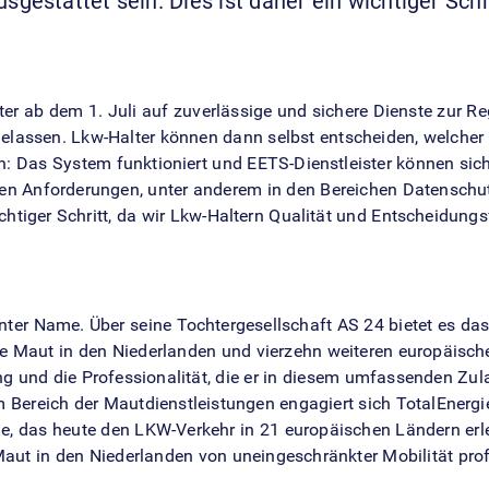
gestattet sein. Dies ist daher ein wichtiger Schr
er ab dem 1. Juli auf zuverlässige und sichere Dienste zur R
assen. Lkw-Halter können dann selbst entscheiden, welcher Di
: Das System funktioniert und EETS-Dienstleister können sich er
ten Anforderungen, unter anderem in den Bereichen Datenschutz
chtiger Schritt, da wir Lkw-Haltern Qualität und Entscheidungs
nter Name. Über seine Tochtergesellschaft AS 24 bietet es d
e Maut in den Niederlanden und vierzehn weiteren europäisc
ng und die Professionalität, die er in diesem umfassenden Zu
m Bereich der Mautdienstleistungen engagiert sich TotalEnergi
das heute den LKW-Verkehr in 21 europäischen Ländern erleic
aut in den Niederlanden von uneingeschränkter Mobilität profi