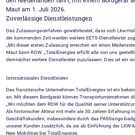
den Niederlanden fährt, mit einem Bordgerät aus
Maut am 1. Juli 2026.
Zuverlässige Dienstleistungen
Das Zulassungsverfahren gewährleistet, dass sich Lkw-Halt
der kommenden Zeit werden weitere EETS-Dienstleister zugel
„Mit dieser ersten Zulassung erreichen wir einen Meilenstein
Maut beim RDW. „TotalEnergies erfüllt alle von uns gestell
demnächst weitere Dienstleister zuzulassen. Dies ist ein wi
Internationaler Dienstleister
Das französische Unternehmen TotalEnergies ist ein bekan
an. Mit diesem Bordgerät können Transportunternehmen di
„Wir möchten dem RDW für die Qualität seiner Unterstützu
Als historischer Akteur mit mehr als 30 Jahren Erfahrung i
Geschäftskunden, insbesondere durch das PASSango-badge, 
unserer Kunden zusätzlich, da sie ab Einführung der LKW-M
New Mobilities bei TotalEnergies.