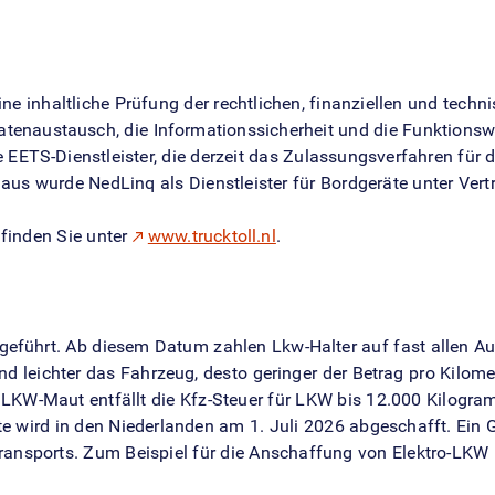
ne inhaltliche Prüfung der rechtlichen, finanziellen und tech
tenaustausch, die Informationssicherheit und die Funktionsw
e EETS-Dienstleister, die derzeit das Zulassungsverfahren für
naus wurde NedLinq als Dienstleister für Bordgeräte unter Ve
 finden Sie unter
www.trucktoll.nl
.
ngeführt. Ab diesem Datum zahlen Lkw-Halter auf fast allen 
 leichter das Fahrzeug, desto geringer der Betrag pro Kilomet
LKW-Maut entfällt die Kfz-Steuer für LKW bis 12.000 Kilogra
e wird in den Niederlanden am 1. Juli 2026 abgeschafft. Ein 
ansports. Zum Beispiel für die Anschaffung von Elektro-LKW 